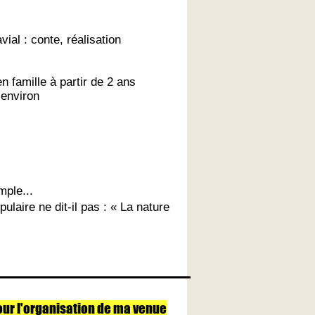
vial : conte, réalisation
en famille à partir de 2 ans
 environ
mple...
laire ne dit-il pas : « La nature
our l'organisation de ma venue