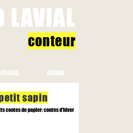
D LAVIAL
conteu
r
S/STAGES
AGENDA
petit sapin
its contes de papier: contes d'hiver