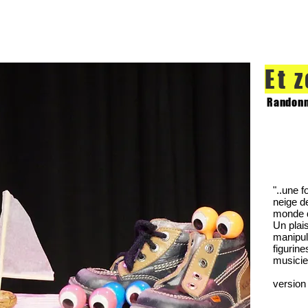
Et z
Randonn
"..une f
neige d
monde d
Un plai
manipul
figurin
musicie
version