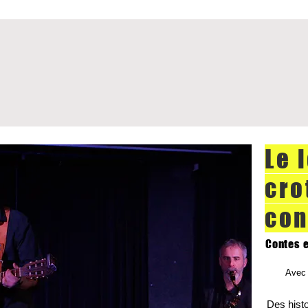
Le 
cro
con
Contes 
Avec 
Des histo