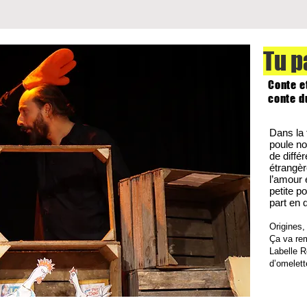
Tu p
Conte e
conte d
Dans la 
poule no
de diffé
étrangèr
l’amour e
petite po
part en 
Origines,
Ça va rem
Labelle 
d’omelet