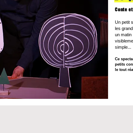
Conte et
Un petit 
les grand
un matin 
visibleme
simple...
Ce spectac
petits co
le tout ré