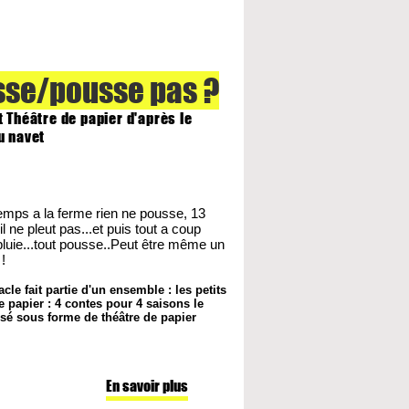
se/pousse pas ?
t Théâtre de papier d'après le
u navet
emps a la ferme rien ne pousse, 13
il ne pleut pas...et puis tout a coup
 pluie...tout pousse..Peut être même un
!
cle fait partie d'un ensemble : les petits
e papier : 4 contes pour 4 saisons le
lisé sous forme de théâtre de papier
En savoir plus