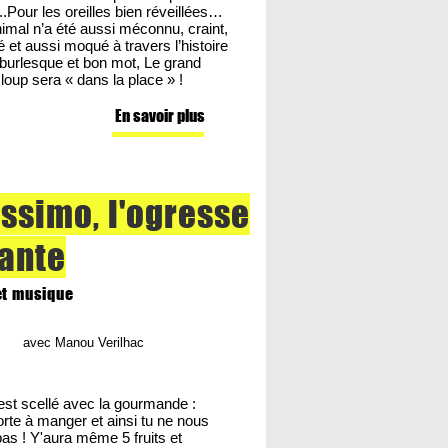
..Pour les oreilles bien réveillées…
imal n’a été aussi méconnu, craint,
 et aussi moqué à travers l’histoire
e burlesque et bon mot, Le grand
oup sera « dans la place » !
En savoir plus
ssimo, l'ogresse
lante
et musique
avec Manou Verilhac​
est scellé avec la gourmande :
orte à manger et ainsi tu ne nous
s ! Y'aura même 5 fruits et