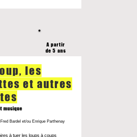
A partir
de 5 ans
loup, les
ttes et autres
tes
et musique
Fred Bardel et/ou Enrique Parthenay
ires à tuer les loups à coups