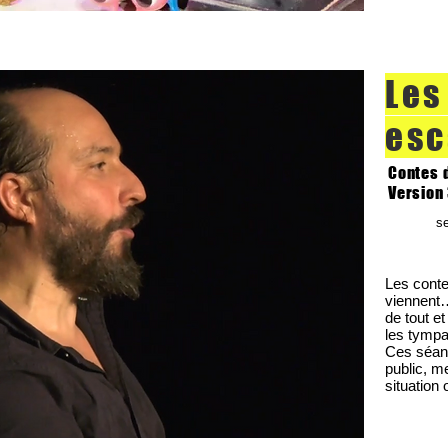
Les
esc
Contes 
Version 
s
Les conte
viennent…
de tout et
les tympa
Ces séan
public, m
situatio