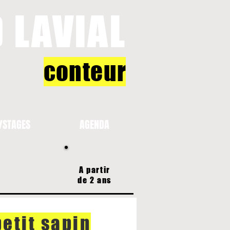
 LAVIAL
conteu
r
/STAGES
AGENDA
A partir
de 2 ans
petit sapin