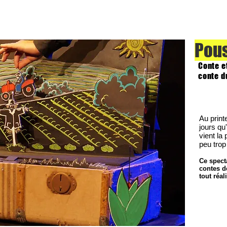
Pous
Conte e
conte d
Au print
jours qu'
vient la
peu trop 
Ce specta
contes d
tout réa