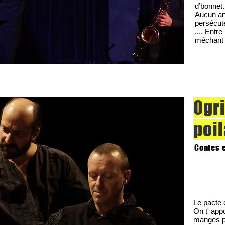
d’bonnet.
Aucun an
persécuté
.... Entr
méchant l
Ogri
poi
Contes 
Le pacte 
On t' app
manges pa