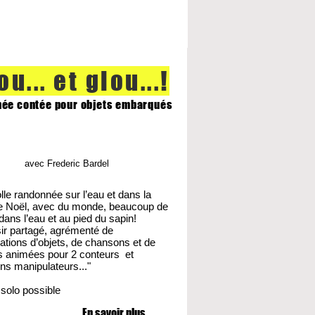
ou... et glou...!
ée contée pour objets embarqués
avec Frederic Bardel
olle randonnée sur l’eau et dans la
e Noël, avec du monde, beaucoup de
ans l’eau et au pied du sapin!
sir partagé, agrémenté de
ations d’objets, de chansons et de
es animées pour 2 conteurs et
ns manipulateurs..."
 solo possible
En savoir plus