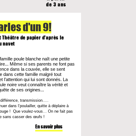
de 3 ans
arles d'un 9!
t Théâtre de papier d'après le
u navet
famille poule blanche naît une petite
ire... Même si ses parents ne font pas
rence dans la couvée, elle se sent
e dans cette famille malgré tout
t l’attention qui lui sont donnés. La
ule noire veut connaître la vérité et
quête de ses origines...
 différence, transmission.....
uer dans l’poulailler, quitte à déplaire à
Rouge ! Que voulez-vous… On ne fait pas
te sans casser des œufs !
En savoir plus